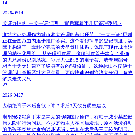
14
2026-0514
犬证办理的“一犬一证”原则，背后藏着哪几层管理逻辑？
宜城犬证办理作为城市养犬管理的基础环节，"一犬一证"原则
正在全国范围内逐步推广落实。这个看似简单的登记制度，实
际上构建了一套科学完善的犬类管理体系，体现了现代城市治
理的精细化思维。 从管理维度看，这项制度首先建立了准确
的犬只身份识别系统。每张犬证配备的电子芯片或专属编号，
相当于为犬只建立了终身有效的"身份证"。这种标识不仅便于
管理部门掌握区域犬只存量，更能快速识别流浪犬来源，有效
解决走失犬只...
27
2026-0427
宠物绝育手术后食欲下降？术后3天饮食调整建议
襄阳宠物绝育手术是常见的动物医疗操作，有助于减少某些健
康风险和行为问题。不少宠物主人在术后发现，原本活泼好动
的毛孩子突然对食物兴趣减弱，尤其在术后头三天较为明显。