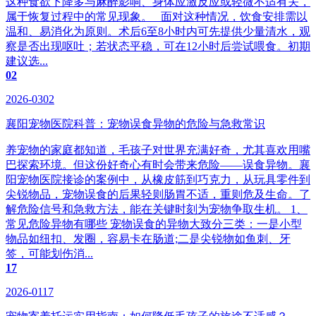
这种食欲下降多与麻醉影响、身体应激反应或轻微不适有关，
属于恢复过程中的常见现象。 面对这种情况，饮食安排需以
温和、易消化为原则。术后6至8小时内可先提供少量清水，观
察是否出现呕吐；若状态平稳，可在12小时后尝试喂食。初期
建议选...
02
2026-0302
襄阳宠物医院科普：宠物误食异物的危险与急救常识
养宠物的家庭都知道，毛孩子对世界充满好奇，尤其喜欢用嘴
巴探索环境。但这份好奇心有时会带来危险——误食异物。襄
阳宠物医院接诊的案例中，从橡皮筋到巧克力，从玩具零件到
尖锐物品，宠物误食的后果轻则肠胃不适，重则危及生命。了
解危险信号和急救方法，能在关键时刻为宠物争取生机。 1、
常见危险异物有哪些 宠物误食的异物大致分三类：一是小型
物品如纽扣、发圈，容易卡在肠道;二是尖锐物如鱼刺、牙
签，可能划伤消...
17
2026-0117