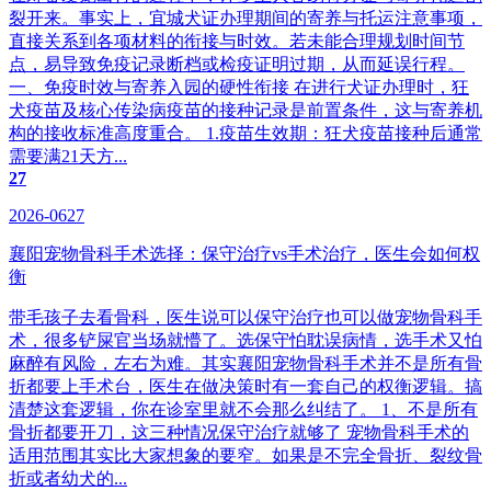
裂开来。事实上，宜城犬证办理期间的寄养与托运注意事项，
直接关系到各项材料的衔接与时效。若未能合理规划时间节
点，易导致免疫记录断档或检疫证明过期，从而延误行程。
一、免疫时效与寄养入园的硬性衔接 在进行犬证办理时，狂
犬疫苗及核心传染病疫苗的接种记录是前置条件，这与寄养机
构的接收标准高度重合。 1.疫苗生效期：狂犬疫苗接种后通常
需要满21天方...
27
2026-0627
襄阳宠物骨科手术选择：保守治疗vs手术治疗，医生会如何权
衡
带毛孩子去看骨科，医生说可以保守治疗也可以做宠物骨科手
术，很多铲屎官当场就懵了。选保守怕耽误病情，选手术又怕
麻醉有风险，左右为难。其实襄阳宠物骨科手术并不是所有骨
折都要上手术台，医生在做决策时有一套自己的权衡逻辑。搞
清楚这套逻辑，你在诊室里就不会那么纠结了。 1、不是所有
骨折都要开刀，这三种情况保守治疗就够了‌ 宠物骨科手术的
适用范围其实比大家想象的要窄。如果是不完全骨折、裂纹骨
折或者幼犬的...