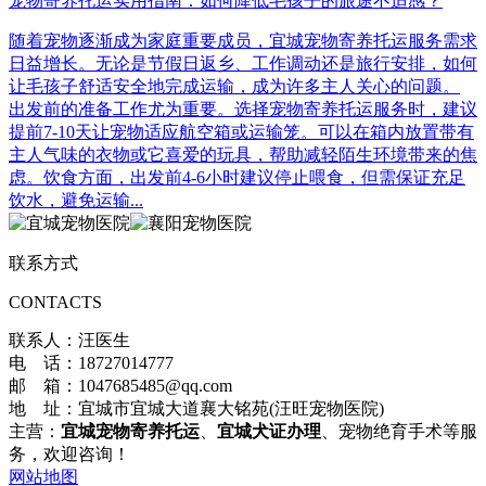
宠物寄养托运实用指南：如何降低毛孩子的旅途不适感？
随着宠物逐渐成为家庭重要成员，宜城宠物寄养托运服务需求
日益增长。无论是节假日返乡、工作调动还是旅行安排，如何
让毛孩子舒适安全地完成运输，成为许多主人关心的问题。
出发前的准备工作尤为重要。选择宠物寄养托运服务时，建议
提前7-10天让宠物适应航空箱或运输笼。可以在箱内放置带有
主人气味的衣物或它喜爱的玩具，帮助减轻陌生环境带来的焦
虑。饮食方面，出发前4-6小时建议停止喂食，但需保证充足
饮水，避免运输...
联系方式
CONTACTS
联系人：汪医生
电 话：18727014777
邮 箱：1047685485@qq.com
地 址：宜城市宜城大道襄大铭苑(汪旺宠物医院)
主营：
宜城宠物寄养托运
、
宜城犬证办理
、宠物绝育手术等服
务，欢迎咨询！
网站地图