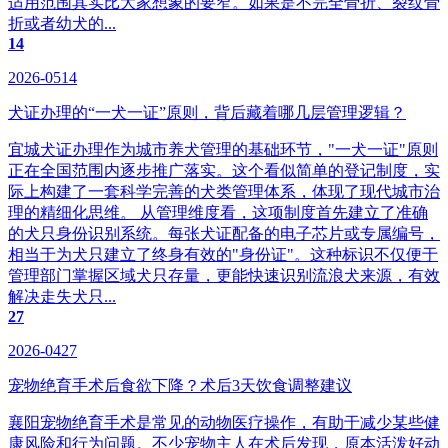
适用范围其实比大家想象的要窄。如果是不完全骨折、裂纹骨
折或者幼犬的...
14
2026-0514
犬证办理的“一犬一证”原则，背后藏着哪几层管理逻辑？
宜城犬证办理作为城市养犬管理的基础环节，"一犬一证"原则
正在全国范围内逐步推广落实。这个看似简单的登记制度，实
际上构建了一套科学完善的犬类管理体系，体现了现代城市治
理的精细化思维。 从管理维度看，这项制度首先建立了准确
的犬只身份识别系统。每张犬证配备的电子芯片或专属编号，
相当于为犬只建立了终身有效的"身份证"。这种标识不仅便于
管理部门掌握区域犬只存量，更能快速识别流浪犬来源，有效
解决走失犬只...
27
2026-0427
宠物绝育手术后食欲下降？术后3天饮食调整建议
襄阳宠物绝育手术是常见的动物医疗操作，有助于减少某些健
康风险和行为问题。不少宠物主人在术后发现，原本活泼好动