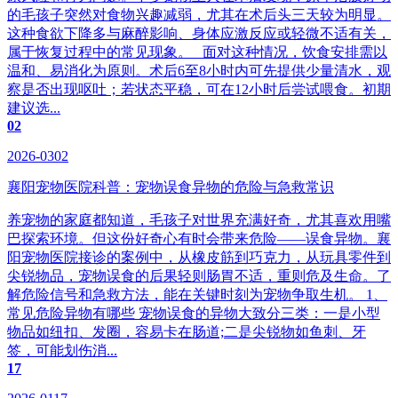
的毛孩子突然对食物兴趣减弱，尤其在术后头三天较为明显。
这种食欲下降多与麻醉影响、身体应激反应或轻微不适有关，
属于恢复过程中的常见现象。 面对这种情况，饮食安排需以
温和、易消化为原则。术后6至8小时内可先提供少量清水，观
察是否出现呕吐；若状态平稳，可在12小时后尝试喂食。初期
建议选...
02
2026-0302
襄阳宠物医院科普：宠物误食异物的危险与急救常识
养宠物的家庭都知道，毛孩子对世界充满好奇，尤其喜欢用嘴
巴探索环境。但这份好奇心有时会带来危险——误食异物。襄
阳宠物医院接诊的案例中，从橡皮筋到巧克力，从玩具零件到
尖锐物品，宠物误食的后果轻则肠胃不适，重则危及生命。了
解危险信号和急救方法，能在关键时刻为宠物争取生机。 1、
常见危险异物有哪些 宠物误食的异物大致分三类：一是小型
物品如纽扣、发圈，容易卡在肠道;二是尖锐物如鱼刺、牙
签，可能划伤消...
17