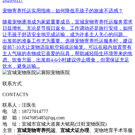
2026-0117
宠物寄养托运实用指南：如何降低毛孩子的旅途不适感？
随着宠物逐渐成为家庭重要成员，宜城宠物寄养托运服务需求
日益增长。无论是节假日返乡、工作调动还是旅行安排，如何
让毛孩子舒适安全地完成运输，成为许多主人关心的问题。
出发前的准备工作尤为重要。选择宠物寄养托运服务时，建议
提前7-10天让宠物适应航空箱或运输笼。可以在箱内放置带有
主人气味的衣物或它喜爱的玩具，帮助减轻陌生环境带来的焦
虑。饮食方面，出发前4-6小时建议停止喂食，但需保证充足
饮水，避免运输...
联系方式
CONTACTS
联系人：汪医生
电 话：18727014777
邮 箱：1047685485@qq.com
地 址：宜城市宜城大道襄大铭苑(汪旺宠物医院)
主营：
宜城宠物寄养托运
、
宜城犬证办理
、宠物绝育手术等服