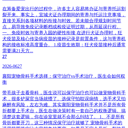
在筹备爱宠出行的过程中，许多主人容易将办证与寄养托运割
裂开来。事实上，宜城犬证办理期间的寄养与托运注意事项，
直接关系到各项材料的衔接与时效。若未能合理规划时间节
点，易导致免疫记录断档或检疫证明过期，从而延误行程。
一、免疫时效与寄养入园的硬性衔接 在进行犬证办理时，狂
犬疫苗及核心传染病疫苗的接种记录是前置条件，这与寄养机
构的接收标准高度重合。 1.疫苗生效期：狂犬疫苗接种后通常
需要满21天方...
27
2026-0627
襄阳宠物骨科手术选择：保守治疗vs手术治疗，医生会如何权
衡
带毛孩子去看骨科，医生说可以保守治疗也可以做宠物骨科手
术，很多铲屎官当场就懵了。选保守怕耽误病情，选手术又怕
麻醉有风险，左右为难。其实襄阳宠物骨科手术并不是所有骨
折都要上手术台，医生在做决策时有一套自己的权衡逻辑。搞
清楚这套逻辑，你在诊室里就不会那么纠结了。 1、不是所有
骨折都要开刀，这三种情况保守治疗就够了‌ 宠物骨科手术的