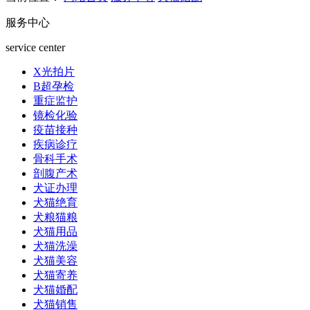
服务中心
service center
X光拍片
B超孕检
重症监护
镜检化验
疫苗接种
疾病诊疗
骨科手术
剖腹产术
犬证办理
犬猫绝育
犬粮猫粮
犬猫用品
犬猫洗澡
犬猫美容
犬猫寄养
犬猫婚配
犬猫销售