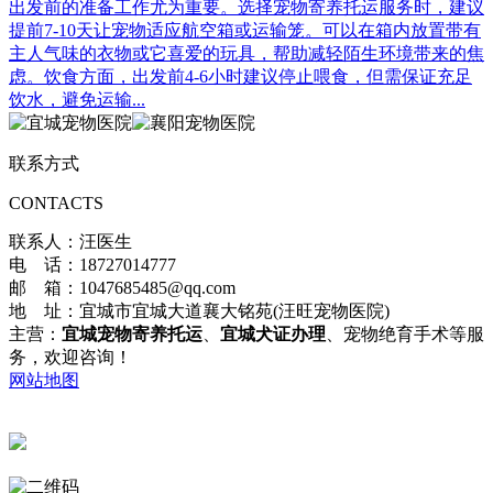
出发前的准备工作尤为重要。选择宠物寄养托运服务时，建议
提前7-10天让宠物适应航空箱或运输笼。可以在箱内放置带有
主人气味的衣物或它喜爱的玩具，帮助减轻陌生环境带来的焦
虑。饮食方面，出发前4-6小时建议停止喂食，但需保证充足
饮水，避免运输...
联系方式
CONTACTS
联系人：汪医生
电 话：18727014777
邮 箱：1047685485@qq.com
地 址：宜城市宜城大道襄大铭苑(汪旺宠物医院)
主营：
宜城宠物寄养托运
、
宜城犬证办理
、宠物绝育手术等服
务，欢迎咨询！
网站地图
鄂公网安备42068402000175号