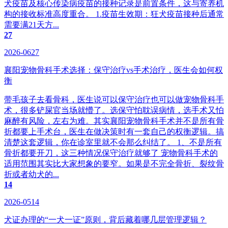
犬疫苗及核心传染病疫苗的接种记录是前置条件，这与寄养机
构的接收标准高度重合。 1.疫苗生效期：狂犬疫苗接种后通常
需要满21天方...
27
2026-0627
襄阳宠物骨科手术选择：保守治疗vs手术治疗，医生会如何权
衡
带毛孩子去看骨科，医生说可以保守治疗也可以做宠物骨科手
术，很多铲屎官当场就懵了。选保守怕耽误病情，选手术又怕
麻醉有风险，左右为难。其实襄阳宠物骨科手术并不是所有骨
折都要上手术台，医生在做决策时有一套自己的权衡逻辑。搞
清楚这套逻辑，你在诊室里就不会那么纠结了。 1、不是所有
骨折都要开刀，这三种情况保守治疗就够了‌ 宠物骨科手术的
适用范围其实比大家想象的要窄。如果是不完全骨折、裂纹骨
折或者幼犬的...
14
2026-0514
犬证办理的“一犬一证”原则，背后藏着哪几层管理逻辑？