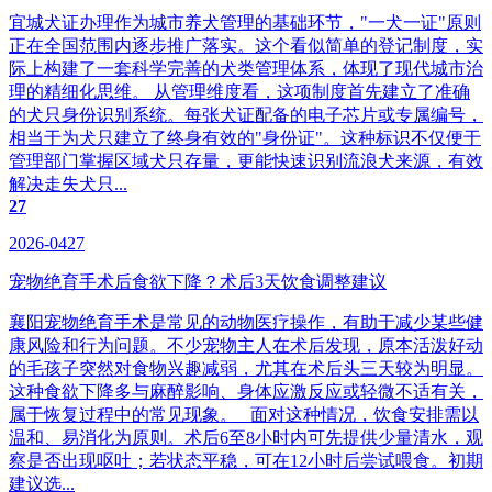
宜城犬证办理作为城市养犬管理的基础环节，"一犬一证"原则
正在全国范围内逐步推广落实。这个看似简单的登记制度，实
际上构建了一套科学完善的犬类管理体系，体现了现代城市治
理的精细化思维。 从管理维度看，这项制度首先建立了准确
的犬只身份识别系统。每张犬证配备的电子芯片或专属编号，
相当于为犬只建立了终身有效的"身份证"。这种标识不仅便于
管理部门掌握区域犬只存量，更能快速识别流浪犬来源，有效
解决走失犬只...
27
2026-0427
宠物绝育手术后食欲下降？术后3天饮食调整建议
襄阳宠物绝育手术是常见的动物医疗操作，有助于减少某些健
康风险和行为问题。不少宠物主人在术后发现，原本活泼好动
的毛孩子突然对食物兴趣减弱，尤其在术后头三天较为明显。
这种食欲下降多与麻醉影响、身体应激反应或轻微不适有关，
属于恢复过程中的常见现象。 面对这种情况，饮食安排需以
温和、易消化为原则。术后6至8小时内可先提供少量清水，观
察是否出现呕吐；若状态平稳，可在12小时后尝试喂食。初期
建议选...