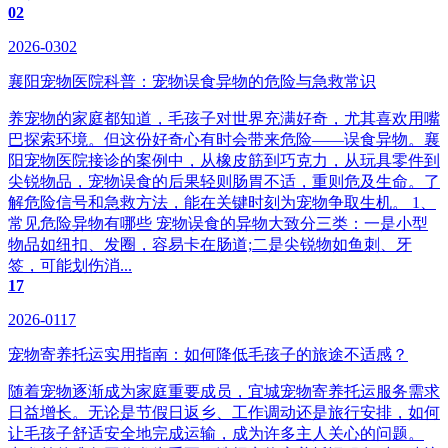
02
2026-0302
襄阳宠物医院科普：宠物误食异物的危险与急救常识
养宠物的家庭都知道，毛孩子对世界充满好奇，尤其喜欢用嘴
巴探索环境。但这份好奇心有时会带来危险——误食异物。襄
阳宠物医院接诊的案例中，从橡皮筋到巧克力，从玩具零件到
尖锐物品，宠物误食的后果轻则肠胃不适，重则危及生命。了
解危险信号和急救方法，能在关键时刻为宠物争取生机。 1、
常见危险异物有哪些 宠物误食的异物大致分三类：一是小型
物品如纽扣、发圈，容易卡在肠道;二是尖锐物如鱼刺、牙
签，可能划伤消...
17
2026-0117
宠物寄养托运实用指南：如何降低毛孩子的旅途不适感？
随着宠物逐渐成为家庭重要成员，宜城宠物寄养托运服务需求
日益增长。无论是节假日返乡、工作调动还是旅行安排，如何
让毛孩子舒适安全地完成运输，成为许多主人关心的问题。