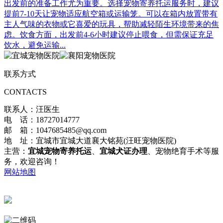
出发前的准备工作尤为重要。选择宠物寄养托运服务时，建议
提前7-10天让宠物适应航空箱或运输笼。可以在箱内放置带有
主人气味的衣物或它喜爱的玩具，帮助减轻陌生环境带来的焦
虑。饮食方面，出发前4-6小时建议停止喂食，但需保证充足
饮水，避免运输...
联系方式
CONTACTS
联系人：汪医生
电 话：18727014777
邮 箱：1047685485@qq.com
地 址：宜城市宜城大道襄大铭苑(汪旺宠物医院)
主营：
宜城宠物寄养托运
、
宜城犬证办理
、宠物绝育手术等服
务，欢迎咨询！
网站地图
鄂公网安备42068402000175号