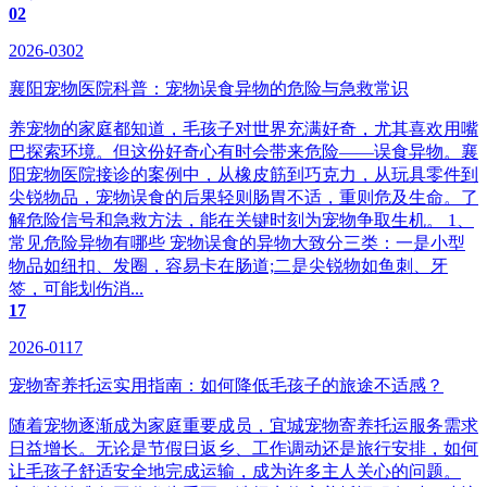
02
2026-0302
襄阳宠物医院科普：宠物误食异物的危险与急救常识
养宠物的家庭都知道，毛孩子对世界充满好奇，尤其喜欢用嘴
巴探索环境。但这份好奇心有时会带来危险——误食异物。襄
阳宠物医院接诊的案例中，从橡皮筋到巧克力，从玩具零件到
尖锐物品，宠物误食的后果轻则肠胃不适，重则危及生命。了
解危险信号和急救方法，能在关键时刻为宠物争取生机。 1、
常见危险异物有哪些 宠物误食的异物大致分三类：一是小型
物品如纽扣、发圈，容易卡在肠道;二是尖锐物如鱼刺、牙
签，可能划伤消...
17
2026-0117
宠物寄养托运实用指南：如何降低毛孩子的旅途不适感？
随着宠物逐渐成为家庭重要成员，宜城宠物寄养托运服务需求
日益增长。无论是节假日返乡、工作调动还是旅行安排，如何
让毛孩子舒适安全地完成运输，成为许多主人关心的问题。