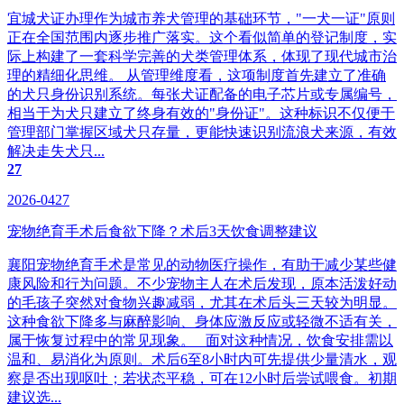
宜城犬证办理作为城市养犬管理的基础环节，"一犬一证"原则
正在全国范围内逐步推广落实。这个看似简单的登记制度，实
际上构建了一套科学完善的犬类管理体系，体现了现代城市治
理的精细化思维。 从管理维度看，这项制度首先建立了准确
的犬只身份识别系统。每张犬证配备的电子芯片或专属编号，
相当于为犬只建立了终身有效的"身份证"。这种标识不仅便于
管理部门掌握区域犬只存量，更能快速识别流浪犬来源，有效
解决走失犬只...
27
2026-0427
宠物绝育手术后食欲下降？术后3天饮食调整建议
襄阳宠物绝育手术是常见的动物医疗操作，有助于减少某些健
康风险和行为问题。不少宠物主人在术后发现，原本活泼好动
的毛孩子突然对食物兴趣减弱，尤其在术后头三天较为明显。
这种食欲下降多与麻醉影响、身体应激反应或轻微不适有关，
属于恢复过程中的常见现象。 面对这种情况，饮食安排需以
温和、易消化为原则。术后6至8小时内可先提供少量清水，观
察是否出现呕吐；若状态平稳，可在12小时后尝试喂食。初期
建议选...