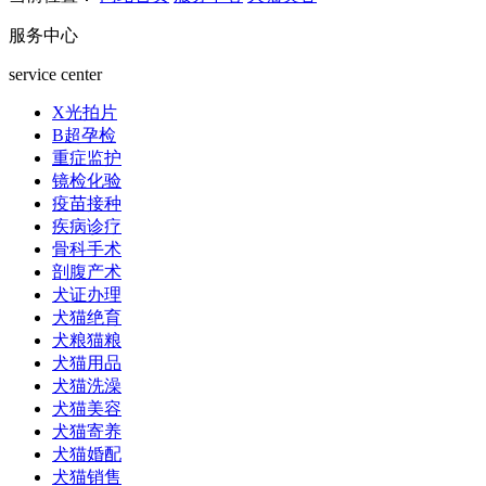
服务中心
service center
X光拍片
B超孕检
重症监护
镜检化验
疫苗接种
疾病诊疗
骨科手术
剖腹产术
犬证办理
犬猫绝育
犬粮猫粮
犬猫用品
犬猫洗澡
犬猫美容
犬猫寄养
犬猫婚配
犬猫销售