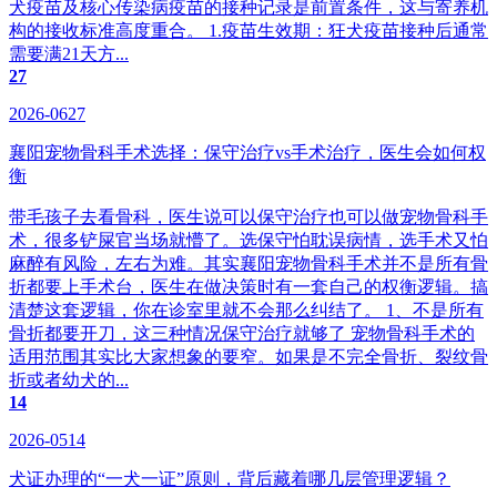
犬疫苗及核心传染病疫苗的接种记录是前置条件，这与寄养机
构的接收标准高度重合。 1.疫苗生效期：狂犬疫苗接种后通常
需要满21天方...
27
2026-0627
襄阳宠物骨科手术选择：保守治疗vs手术治疗，医生会如何权
衡
带毛孩子去看骨科，医生说可以保守治疗也可以做宠物骨科手
术，很多铲屎官当场就懵了。选保守怕耽误病情，选手术又怕
麻醉有风险，左右为难。其实襄阳宠物骨科手术并不是所有骨
折都要上手术台，医生在做决策时有一套自己的权衡逻辑。搞
清楚这套逻辑，你在诊室里就不会那么纠结了。 1、不是所有
骨折都要开刀，这三种情况保守治疗就够了‌ 宠物骨科手术的
适用范围其实比大家想象的要窄。如果是不完全骨折、裂纹骨
折或者幼犬的...
14
2026-0514
犬证办理的“一犬一证”原则，背后藏着哪几层管理逻辑？